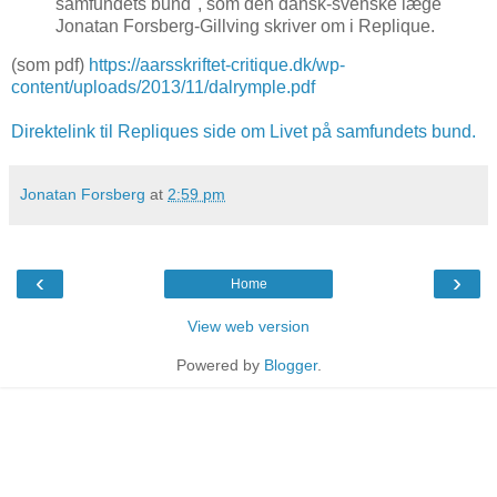
samfundets bund", som den dansk-svenske læge
Jonatan Forsberg-Gillving skriver om i Replique.
(som pdf)
https://aarsskriftet-critique.dk/wp-
content/uploads/2013/11/dalrymple.pdf
Direktelink til Repliques side om Livet på samfundets bund.
Jonatan Forsberg
at
2:59 pm
‹
›
Home
View web version
Powered by
Blogger
.