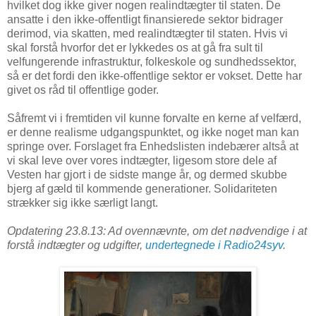
hvilket dog ikke giver nogen realindtægter til staten. De
ansatte i den ikke-offentligt finansierede sektor bidrager
derimod, via skatten, med realindtægter til staten. Hvis vi
skal forstå hvorfor det er lykkedes os at gå fra sult til
velfungerende infrastruktur, folkeskole og sundhedssektor,
så er det fordi den ikke-offentlige sektor er vokset. Dette har
givet os råd til offentlige goder.
Såfremt vi i fremtiden vil kunne forvalte en kerne af velfærd,
er denne realisme udgangspunktet, og ikke noget man kan
springe over. Forslaget fra Enhedslisten indebærer altså at
vi skal leve over vores indtægter, ligesom store dele af
Vesten har gjort i de sidste mange år, og dermed skubbe
bjerg af gæld til kommende generationer. Solidariteten
strækker sig ikke særligt langt.
Opdatering 23.8.13: Ad ovennævnte, om det nødvendige i at
forstå indtægter og udgifter,
undertegnede i Radio24syv
.