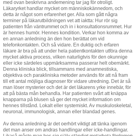
med ovan beskrivna andemening tar jag för otroligt.
Läkaryrket handlar mycket om människokännedom, och
detta är något som erfarenhet ger. Alla som gått några
terminer på läkarutbildningen vet att iaktta: Hur rör sig
patienten från väntrummet och in i konsultationsrummet. Hur
är hennes humör. Hennes kondition. Verkar hon komma av
en annan anledning än den hon berättat om vid
telefonkontakten. Och så vidare. En duktig och erfaren
läkare är bra på att under hela patientkontakten utföra denna
mycket aktiva process, vilken naturligtvis för den okunnige
eller icke särdeles uppmärksamma passerar helt obemärkt.
Denna kliniska blick, tillsammans med anamnestiska,
objektiva och parakliniska metoder används för att nå fram
till ett antal möjliga diagnoser för vidare utredning. Det är så
man löser mysterier och det är det läkarens yrke innebär, för
att på bästa mån behandla. Har patienten svårt att knäppa
knapparna på blusen så ger det mycket information om
hennes tillstånd. Lokalt eller systemiskt. Av muskuloskeletal,
neuronal, immunologisk, annan eller blandad genes.
Av denna anledning är det oerhört viktigt att tänka igenom
det man anser om andras handlingar eller icke-handlingar.
Likaså måste man hos sig själv ständigt motarbeta fördomen