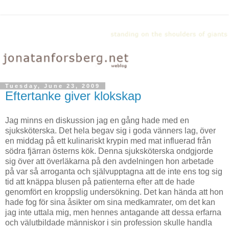
Tuesday, June 23, 2009
Eftertanke giver klokskap
Jag minns en diskussion jag en gång hade med en
sjuksköterska. Det hela begav sig i goda vänners lag, över
en middag på ett kulinariskt krypin med mat influerad från
södra fjärran österns kök. Denna sjuksköterska ondgjorde
sig över att överläkarna på den avdelningen hon arbetade
på var så arroganta och självupptagna att de inte ens tog sig
tid att knäppa blusen på patienterna efter att de hade
genomfört en kroppslig undersökning. Det kan hända att hon
hade fog för sina åsikter om sina medkamrater, om det kan
jag inte uttala mig, men hennes antagande att dessa erfarna
och välutbildade människor i sin profession skulle handla